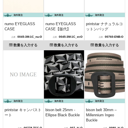
numo EYEGLASS
numo EYEGLASS
printstar ナチュラルコ
CASE
CASE【版代】
ットンバッグ
0045-3M-1C_nu-O
0045-3M-1C_st-O
00760-ENB-O
数量を入力する
数量を入力する
数量を入力する
printstar キャンバスト
bison belt 25mm -
bison belt 30mm –
ート
Ellipse Black Buckle
Millennium Ingeo
Buckle
00778-TCC-O
007_bi-O
0080_bi-O