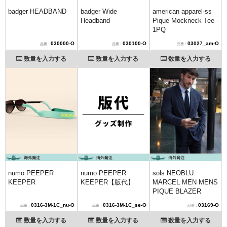
badger HEADBAND
badger Wide
american apparel-ss
Headband
Pique Mockneck Tee -
1PQ
030000-O
030100-O
03027_am-O
数量を入力する
数量を入力する
数量を入力する
numo PEEPER
numo PEEPER
sols NEOBLU
KEEPER
KEEPER【版代】
MARCEL MEN MENS
PIQUE BLAZER
0316-3M-1C_nu-O
0316-3M-1C_se-O
03169-O
数量を入力する
数量を入力する
数量を入力する