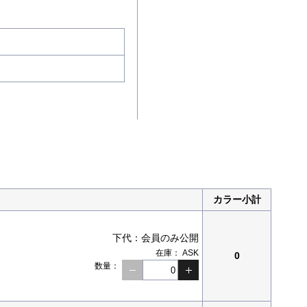
カラー小計
下代：
会員のみ公開
在庫：
ASK
0
数量：