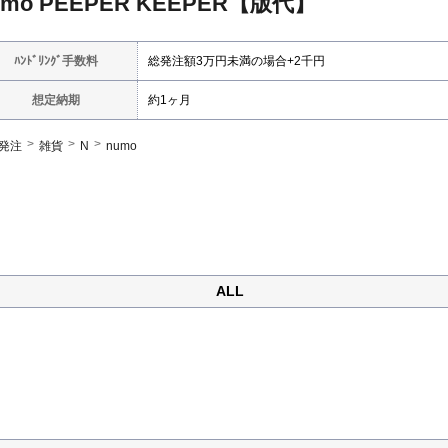
umo PEEPER KEEPER【版代】
ﾊﾝﾄﾞﾘﾝｸﾞ手数料
総発注額3万円未満の場合+2千円
想定納期
約1ヶ月
発注
雑貨
N
numo
ALL