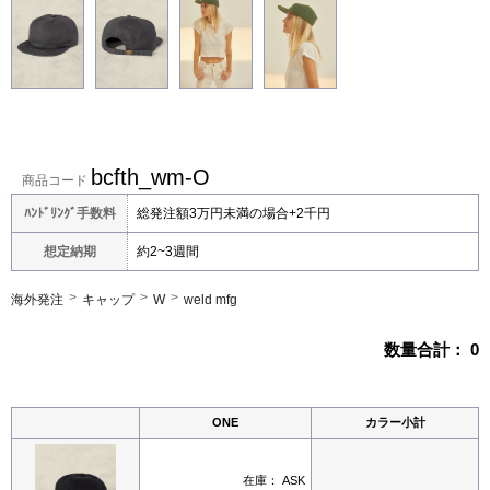
bcfth_wm-O
商品コード
ﾊﾝﾄﾞﾘﾝｸﾞ手数料
総発注額3万円未満の場合+2千円
想定納期
約2~3週間
海外発注
キャップ
W
weld mfg
数量合計：
0
ONE
カラー小計
在庫：
ASK