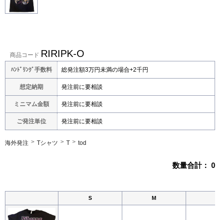
RIRIPK-O
商品コード
ﾊﾝﾄﾞﾘﾝｸﾞ手数料
総発注額3万円未満の場合+2千円
想定納期
発注前に要相談
ミニマム金額
発注前に要相談
ご発注単位
発注前に要相談
海外発注
Tシャツ
T
tod
数量合計：
0
S
M
L