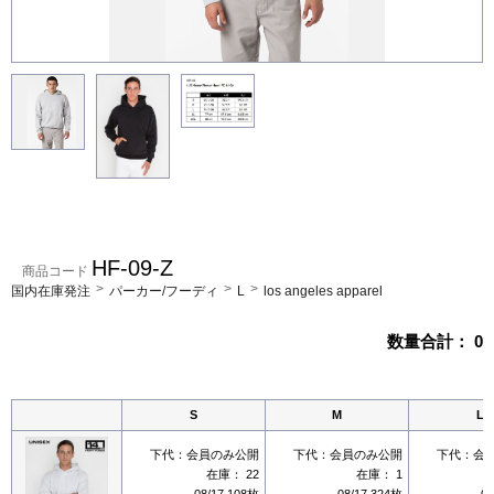
HF-09-Z
商品コード
国内在庫発注
パーカー/フーディ
L
los angeles apparel
数量合計：
0
S
M
L
下代：
会員のみ公開
下代：
会員のみ公開
下代：
会
在庫：
22
在庫：
1
08/17 108枚
08/17 324枚
08