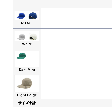
ROYAL
White
Dark Mint
Light Beige
サイズ小計