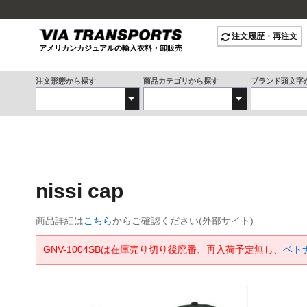
注文履歴・再注文
アメリカンカジュアルの輸入衣料・卸販売
注文形態から探す
商品カテゴリから探す
ブランド頭文字
nissi cap
商品詳細は
こちら
からご確認ください(外部サイト)
GNV-1004SBは在庫売り切り後廃番、再入荷予定無し、
ベトナ