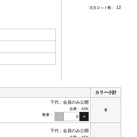
12
注文
ロット数：
カラー小計
下代：
会員のみ公開
在庫：
ASK
0
数量：
下代：
会員のみ公開