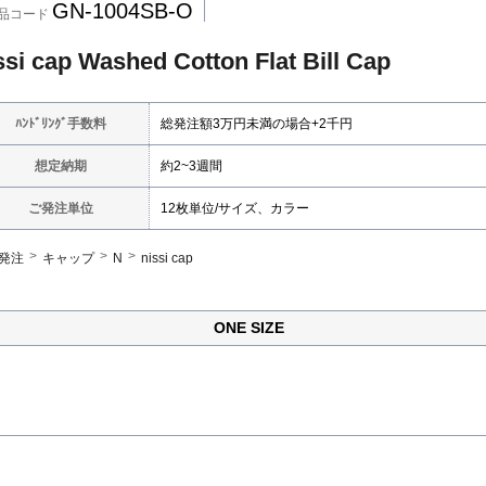
GN-1004SB-O
品コード
ssi cap Washed Cotton Flat Bill Cap
ﾊﾝﾄﾞﾘﾝｸﾞ手数料
総発注額3万円未満の場合+2千円
想定納期
約2~3週間
ご発注単位
12枚単位/サイズ、カラー
発注
キャップ
N
nissi cap
ONE SIZE