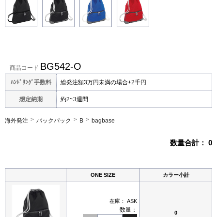
BG542-O
商品コード
ﾊﾝﾄﾞﾘﾝｸﾞ手数料
総発注額3万円未満の場合+2千円
想定納期
約2~3週間
海外発注
バックパック
B
bagbase
数量合計：
0
ONE SIZE
カラー小計
在庫：
ASK
数量：
0