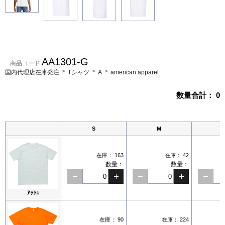
AA1301-G
商品コード
国内代理店在庫発注
Tシャツ
A
american apparel
数量合計：
0
S
M
在庫：
163
在庫：
42
数量：
数量：
ｱｯｼｭ
在庫：
90
在庫：
224