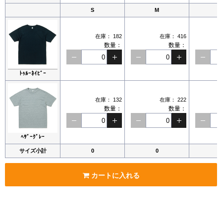
S
M
在庫：
182
在庫：
416
数量：
数量：
ﾄｩﾙｰﾈｲﾋﾞｰ
在庫：
132
在庫：
222
数量：
数量：
ﾍｻﾞｰｸﾞﾚｰ
サイズ小計
0
0
カートに入れる