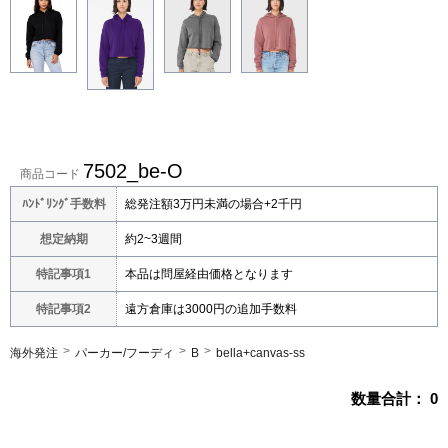
7502_be-O
商品コード
ﾊﾝﾄﾞﾘﾝｸﾞ手数料
総発注額3万円未満の場合+2千円
想定納期
約2~3週間
特記事項1
本品は問屋経由価格となります
特記事項2
遠方倉庫は3000円の追加手数料
海外発注
パーカー/フーディ
B
bella+canvas-ss
数量合計：
0