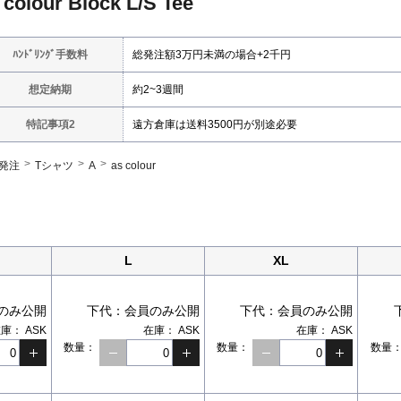
 colour Block L/S Tee
ﾊﾝﾄﾞﾘﾝｸﾞ手数料
総発注額3万円未満の場合+2千円
想定納期
約2~3週間
特記事項2
遠方倉庫は送料3500円が別途必要
発注
Tシャツ
A
as colour
L
XL
のみ公開
下代：
会員のみ公開
下代：
会員のみ公開
在庫：
ASK
在庫：
ASK
在庫：
ASK
数量：
数量：
数量