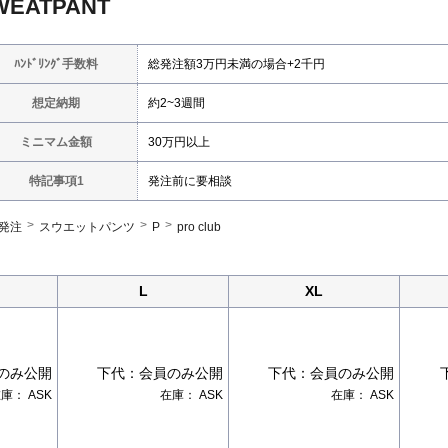
WEATPANT
ﾊﾝﾄﾞﾘﾝｸﾞ手数料
総発注額3万円未満の場合+2千円
想定納期
約2~3週間
ミニマム金額
30万円以上
特記事項1
発注前に要相談
発注
スウエットパンツ
P
pro club
L
XL
のみ公開
下代：
会員のみ公開
下代：
会員のみ公開
在庫：
ASK
在庫：
ASK
在庫：
ASK