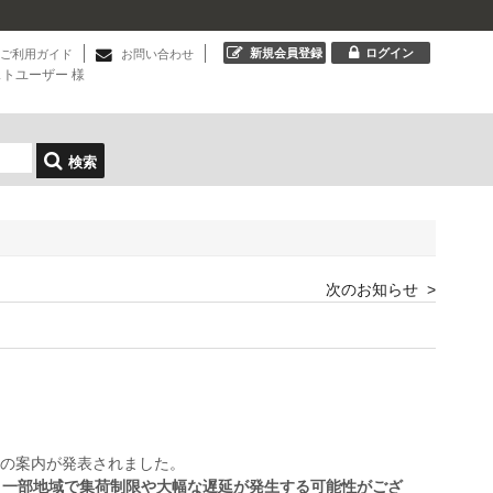
新規会員登録
ログイン
ご利用ガイド
お問い合わせ
ストユーザー
様
検索
次のお知らせ >
の案内が発表されました。
、
一部地域で集荷制限や大幅な遅延が発生する可能性がござ