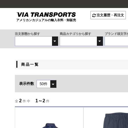
注文履歴・再注文
アメリカンカジュアルの輸入衣料・卸販売
注文形態から探す
商品カテゴリから探す
ブランド頭文字
商品一覧
表示件数
2
1～2
全
件 中
件