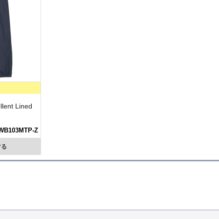
lent Lined
WB103MTP-Z
する